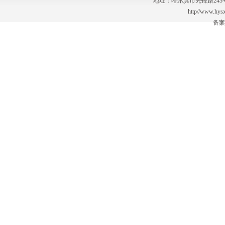
地址：哈尔滨市先锋路243号 电话
http//www.hy
备