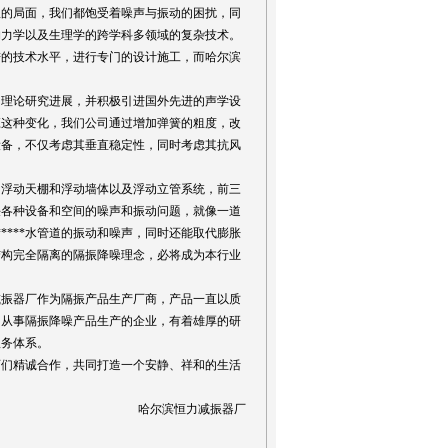
的局面，我们都饱受着噪声与振动的困扰，同
构力学以及生理学的跨学科多领域的复杂技术。
先进的技术水平，进行专门的设计施工，而哈尔滨
理论研究进展，并积极引进国外先进的声学设
应这种变化，我们公司通过增加弹簧的粗度，改
设备，不仅考虑其垂直稳定性，同时考虑其抗风
浮动天棚和浮动墙体以及浮动立管系统，前三
决各种设备和空间的噪声和振动问题，就像一道
****水管道的振动和噪声，同时还能取代膨胀
结构完全隔离的隔振降噪理念，必将成为本行业
振器厂作为隔振产品生产厂商，产品一直以质
门从事隔振降噪产品生产的企业，有着雄厚的研
服务体系。
们精诚合作，共同打造一个安静、祥和的生活
哈尔滨恒力减振器厂