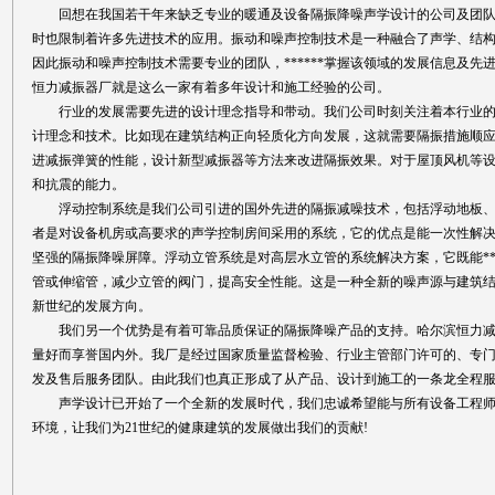
回想在我国若干年来缺乏专业的暖通及设备隔振降噪声学设计的公司及团队
时也限制着许多先进技术的应用。振动和噪声控制技术是一种融合了声学、结
因此振动和噪声控制技术需要专业的团队，******掌握该领域的发展信息及
恒力减振器厂就是这么一家有着多年设计和施工经验的公司。
行业的发展需要先进的设计理念指导和带动。我们公司时刻关注着本行业的
计理念和技术。比如现在建筑结构正向轻质化方向发展，这就需要隔振措施顺
进减振弹簧的性能，设计新型减振器等方法来改进隔振效果。对于屋顶风机等
和抗震的能力。
浮动控制系统是我们公司引进的国外先进的隔振减噪技术，包括浮动地板、
者是对设备机房或高要求的声学控制房间采用的系统，它的优点是能一次性解
坚强的隔振降噪屏障。浮动立管系统是对高层水立管的系统解决方案，它既能**
管或伸缩管，减少立管的阀门，提高安全性能。这是一种全新的噪声源与建筑
新世纪的发展方向。
我们另一个优势是有着可靠品质保证的隔振降噪产品的支持。哈尔滨恒力减
量好而享誉国内外。我厂是经过国家质量监督检验、行业主管部门许可的、专
发及售后服务团队。由此我们也真正形成了从产品、设计到施工的一条龙全程
声学设计已开始了一个全新的发展时代，我们忠诚希望能与所有设备工程师
环境，让我们为21世纪的健康建筑的发展做出我们的贡献!